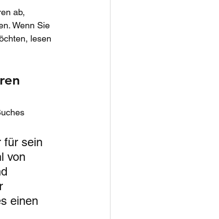
ren ab, 
ten. Wenn Sie 
öchten, lesen 
ren 
Buches 
 für sein 
l von 
nd 
r 
es einen 