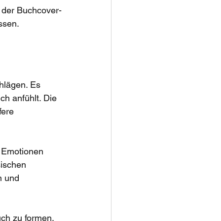
n der Buchcover-
ssen.
hlägen. Es 
h anfühlt. Die 
fere 
d Emotionen 
ischen 
n und 
ch zu formen. 