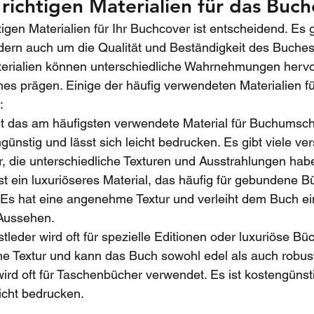
richtigen Materialien für das Buc
igen Materialien für Ihr Buchcover ist entscheidend. Es g
dern auch um die Qualität und Beständigkeit des Buches
terialien können unterschiedliche Wahrnehmungen hervo
s prägen. Einige der häufig verwendeten Materialien fü
:
st das am häufigsten verwendete Material für Buchumschl
engünstig und lässt sich leicht bedrucken. Es gibt viele v
r, die unterschiedliche Texturen und Ausstrahlungen ha
ist ein luxuriöseres Material, das häufig für gebundene B
 Es hat eine angenehme Textur und verleiht dem Buch ei
 Aussehen.
stleder wird oft für spezielle Editionen oder luxuriöse Bü
che Textur und kann das Buch sowohl edel als auch robus
wird oft für Taschenbücher verwendet. Es ist kostengünsti
eicht bedrucken.