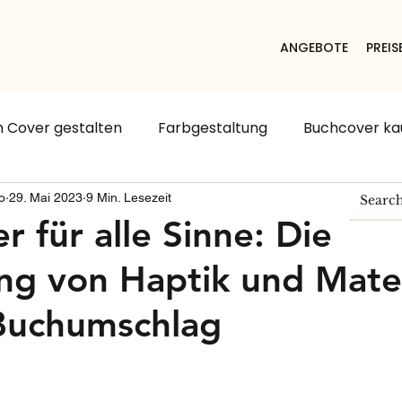
ANGEBOTE
PREIS
 Cover gestalten
Farbgestaltung
Buchcover ka
h Cover Design
Buch Cover erstellen
Typografi
o
29. Mai 2023
9 Min. Lesezeit
r für alle Sinne: Die
g von Haptik und Mater
Buchumschlag