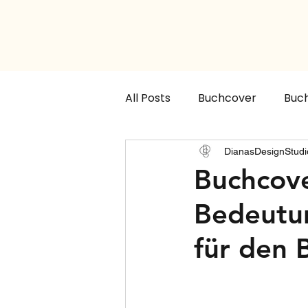
All Posts
Buchcover
Buch
Buchcover Designer
Buc
DianasDesignStudi
Buchcove
Bedeutun
für den 