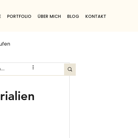
E
PORTFOLIO
ÜBER MICH
BLOG
KONTAKT
ufen
e
ialien