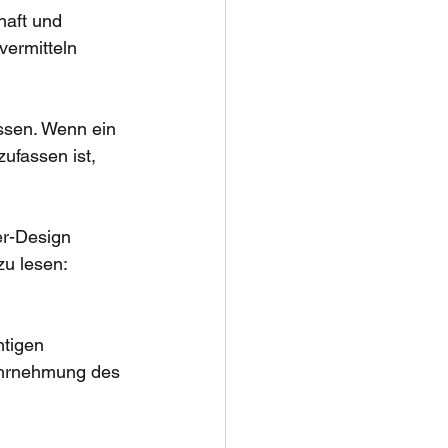
haft und 
vermitteln 
ssen. Wenn ein 
ufassen ist, 
er-Design 
u lesen: 
htigen 
ahrnehmung des 