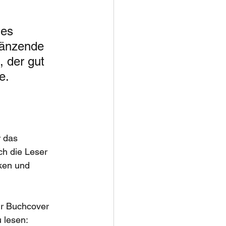
des 
länzende 
 der gut 
e. 
r das 
h die Leser 
ken und 
hr Buchcover 
 lesen: 