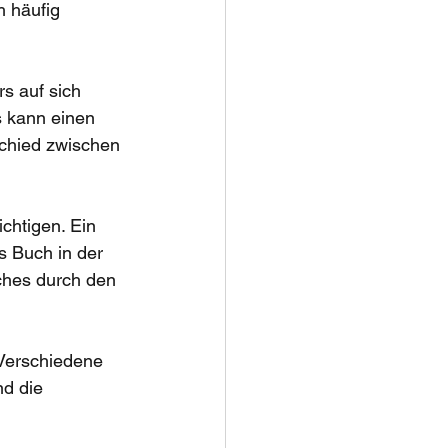
h häufig 
s auf sich 
s kann einen 
schied zwischen 
chtigen. Ein 
s Buch in der 
ches durch den 
 Verschiedene 
d die 