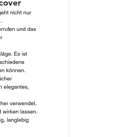
hcover
eht nicht nur 
. 
rrufen und das 
r 
äge. Es ist 
erschiedene 
ben können.
ücher 
n elegantes, 
cher verwendet. 
t wirken lassen.
g, langlebig 