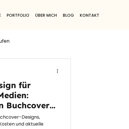
E
PORTFOLIO
ÜBER MICH
BLOG
KONTAKT
ufen
e
ign für
Medien:
n Buchcovern
er, Podcasts
uchcover-Designs,
Kosten und aktuelle