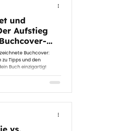
et und
er Aufstieg
 Buchcover-
re Bedeutung
ezeichnete Buchcover:
 zu Tipps und den
ein Buch einzigartig!
ie vs.