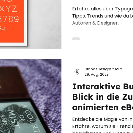
anordnung
Erfahre alles über Typogr
Tipps, Trends und wie du Le
Autoren & Designer.
DianasDesignStudio
29. Aug. 2023
Interaktive B
Blick in die Z
animierten e
Entdecke die Magie von i
Erfahre, warum sie Trend s