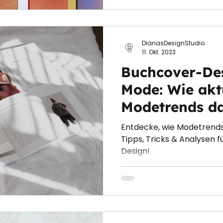
DianasDesignStudio
11. Okt. 2023
Buchcover-Desi
Mode: Wie akt
Modetrends da
Design beeinf
Entdecke, wie Modetrends
Tipps, Tricks & Analysen 
Design!