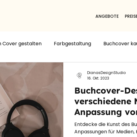
ANGEBOTE
PREIS
 Cover gestalten
Farbgestaltung
Buchcover ka
h Cover Design
Buch Cover erstellen
Typografi
DianasDesignStudio
16. Okt. 2023
Buchcover-Des
verschiedene 
Anpassung vo
für Audiobüch
Entdecke die Kunst des B
und mul
Anpassungen für Medien, 