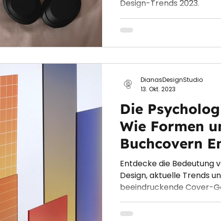
Design-Trends 2023.
DianasDesignStudio
13. Okt. 2023
Die Psycholog
Wie Formen u
Buchcovern E
wecken
Entdecke die Bedeutung 
Design, aktuelle Trends un
beeindruckende Cover-Ge