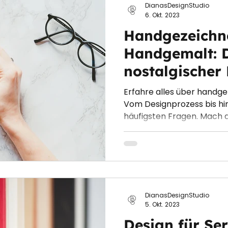
DianasDesignStudio
6. Okt. 2023
Handgezeichn
Handgemalt: D
nostalgischer
Trends und ih
Erfahre alles über handg
Vom Designprozess bis hin
häufigsten Fragen. Mach d
DianasDesignStudio
5. Okt. 2023
Design für Ser