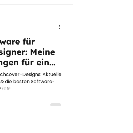
tware für
igner: Meine
gen für ein
s Design
uchcover-Designs: Aktuelle
g & die besten Software-
rofi!