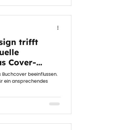
gn trifft
uelle
s Cover-
lussen
 Buchcover beeinflussen.
für ein ansprechendes