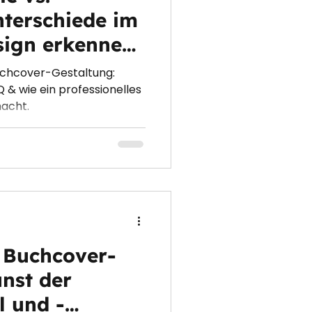
nterschiede im
sign erkennen
uchcover-Gestaltung:
Q & wie ein professionelles
acht.
 Buchcover-
unst der
l und -