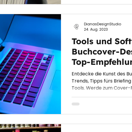
DianasDesignStudio
24. Aug. 2023
Tools und Sof
Buchcover-Des
Top-Empfehlun
professionelle
Entdecke die Kunst des B
Trends, Tipps fürs Briefin
Tools. Werde zum Cover-P