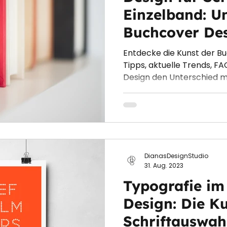
Einzelband: U
Buchcover De
und nutzen
Entdecke die Kunst der B
Tipps, aktuelle Trends, FA
Design den Unterschied m
DianasDesignStudio
31. Aug. 2023
Typografie im
Design: Die K
Schriftauswah