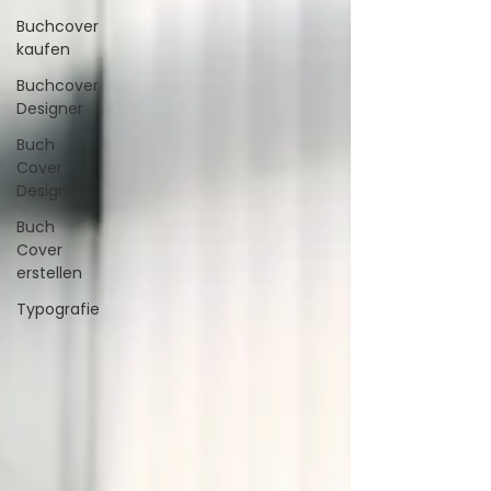
Buchcover
kaufen
Buchcover
Designer
Buch
Cover
Design
Buch
Cover
erstellen
Typografie