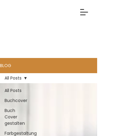
BLOG
All Posts
All Posts
Buchcover
Buch
Cover
gestalten
Farbgestaltung