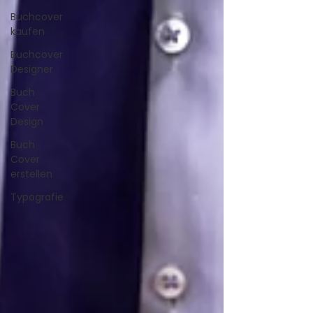
Buchcover
kaufen
Buchcover
Designer
Buch
Cover
Design
Buch
Cover
erstellen
Typografie