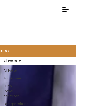
BLOG
All Posts
All Posts
Buchcover
Buch
Cover
gestalten
Farbgestaltung